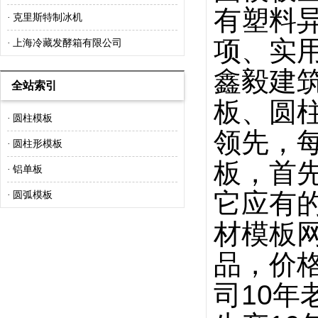
有塑料
克里斯特制冰机
·
项、实
上海冷藏发酵箱有限公司
·
鑫毅建
全站索引
板、圆
圆柱模板
·
领先，
圆柱形模板
·
板，首
铝单板
·
它应有
圆弧模板
·
材模板
品，价
司
10
年