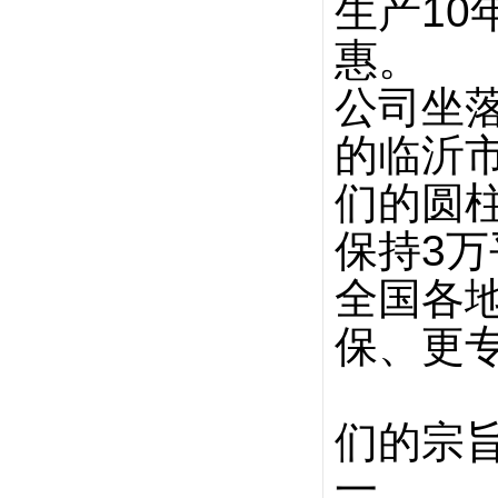
生产
10
惠。
公司坐
的临沂
们的圆
保持
3
万
全国各
保、更
们的宗
一。