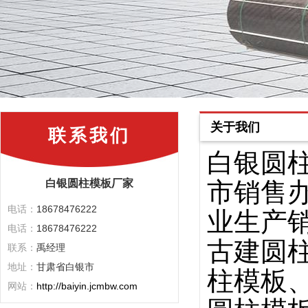
关于我们
联系我们
白银
圆
白银圆柱模板厂家
市
销售
电话：
18678476222
业生产
电话：
18678476222
古建圆
联系：
禹经理
地址：
甘肃省白银市
柱模板
网站：
http://baiyin.jcmbw.com